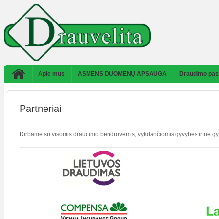
Apie mus
ASMENS DUOMENŲ APSAUGA
Draudimo pas
Partneriai
Dirbame su visomis draudimo bendrovėmis, vykdančiomis gyvybės ir ne gyv